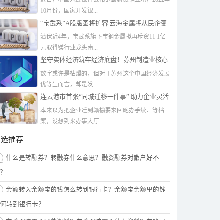
近日，中国人民银行公布的最新数据显示，2022年
10月份，国家开发银...
“宝武系”A股版图将扩容 云海金属将从民企变
身为央企
潜伏近4年，宝武系旗下宝钢金属拟再斥资11 1亿
元取得镁行业龙头南...
坚守实体经济筑牢经济底盘！苏州制造业核心
竞争力再跃升
数字或许是枯燥的，但对于苏州这个中国经济发展
优等生而言，却是发...
连云港市首张“同城迁移一件事” 助力企业灵活
发展
本来以为把企业迁到赣榆要来回跑办手续、等档
案，没想到来办事大厅...
精选推荐
什么是转融券？转融券什么意思？融资融券对散户好不
？
余额转入余额宝的钱怎么转到银行卡？余额宝余额里的钱
何转到银行卡？