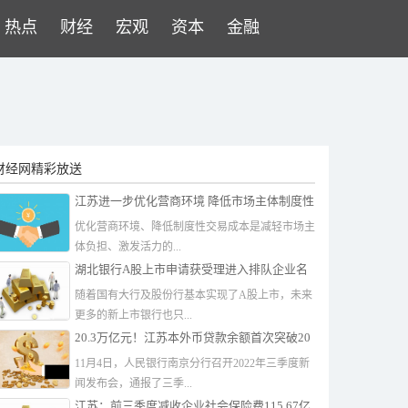
热点
财经
宏观
资本
金融
财经网精彩放送
江苏进一步优化营商环境 降低市场主体制度性
交易成本
优化营商环境、降低制度性交易成本是减轻市场主
体负担、激发活力的...
湖北银行A股上市申请获受理进入排队企业名
单 外币贷款总额排名第三
随着国有大行及股份行基本实现了A股上市，未来
更多的新上市银行也只...
20.3万亿元！江苏本外币贷款余额首次突破20
万亿元
11月4日，人民银行南京分行召开2022年三季度新
闻发布会，通报了三季...
江苏：前三季度减收企业社会保险费115.67亿