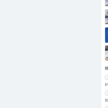
1
好
2
如