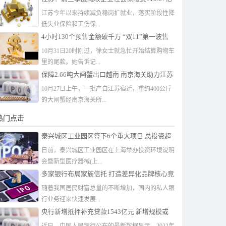
元
江苏今年以来持续减负稳岗扩就业，落实阶段性降
低失业保险和工伤保...
4小时130个预售金额破千万 “双11”第一波售
卖正式开启
10月31日20时刚过，徐女士就急忙开始结算购物车
里的尾款。她告诉记...
保障2.66吨大闸蟹出口越南 南京海关助力江苏
外贸发展
10月27日上午，一批产自江苏宿迁，重约400公斤
的大闸蟹经南京海关所...
热门点击
泰兴城区工业园区签下6个重大项目 总投资超
10.3亿元
日前，泰兴城区工业园区在上海举办投资环境说明
会暨新型医疗器械(上...
多家银行布局家族信托 打造差异化品牌核心竞
争力
随着我国居民财富总量的不断增加，国内的私人银
行业务迎来快速发展...
央行新增抵押补充贷款1543亿元 新增规模或
达2000亿