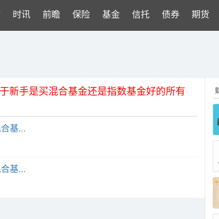
财
时讯
前瞻
保险
基金
信托
债券
期货
关于新手是买混合基金还是指数基金好的所有
基...
基...