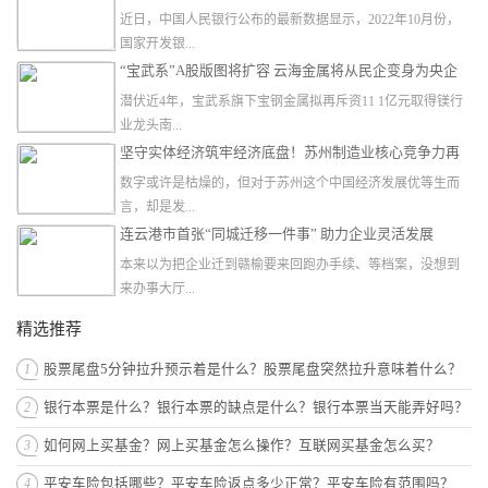
近日，中国人民银行公布的最新数据显示，2022年10月份，
国家开发银...
“宝武系”A股版图将扩容 云海金属将从民企变身为央企
潜伏近4年，宝武系旗下宝钢金属拟再斥资11 1亿元取得镁行
业龙头南...
坚守实体经济筑牢经济底盘！苏州制造业核心竞争力再
跃升
数字或许是枯燥的，但对于苏州这个中国经济发展优等生而
言，却是发...
连云港市首张“同城迁移一件事” 助力企业灵活发展
本来以为把企业迁到赣榆要来回跑办手续、等档案，没想到
来办事大厅...
精选推荐
1
股票尾盘5分钟拉升预示着是什么？股票尾盘突然拉升意味着什么？
2
银行本票是什么？银行本票的缺点是什么？银行本票当天能弄好吗？
3
如何网上买基金？网上买基金怎么操作？互联网买基金怎么买？
4
平安车险包括哪些？平安车险返点多少正常？平安车险有范围吗？