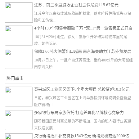
江苏：前三季度减收企业社会保险费115.67亿元
江苏今年以来持续减负稳岗扩就业，落实阶段性降低失业保
险和工伤保...
4小时130个预售金额破千万 “双11”第一波售卖正式开启
10月31日20时刚过，徐女士就急忙开始结算购物车里的尾
款。她告诉记...
保障2.66吨大闸蟹出口越南 南京海关助力江苏外贸发展
10月27日上午，一批产自江苏宿迁，重约400公斤的大闸蟹经
南京海关所...
热门点击
泰兴城区工业园区签下6个重大项目 总投资超10.3亿元
日前，泰兴城区工业园区在上海举办投资环境说明会暨新型
医疗器械(上...
多家银行布局家族信托 打造差异化品牌核心竞争力
随着我国居民财富总量的不断增加，国内的私人银行业务迎
来快速发展...
央行新增抵押补充贷款1543亿元 新增规模或达2000亿