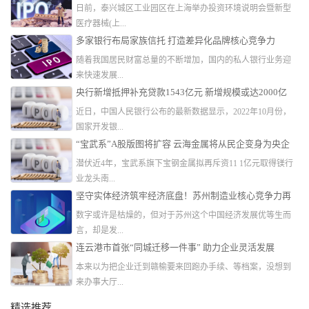
日前，泰兴城区工业园区在上海举办投资环境说明会暨新型
医疗器械(上...
多家银行布局家族信托 打造差异化品牌核心竞争力
随着我国居民财富总量的不断增加，国内的私人银行业务迎
来快速发展...
央行新增抵押补充贷款1543亿元 新增规模或达2000亿
近日，中国人民银行公布的最新数据显示，2022年10月份，
国家开发银...
“宝武系”A股版图将扩容 云海金属将从民企变身为央企
潜伏近4年，宝武系旗下宝钢金属拟再斥资11 1亿元取得镁行
业龙头南...
坚守实体经济筑牢经济底盘！苏州制造业核心竞争力再
跃升
数字或许是枯燥的，但对于苏州这个中国经济发展优等生而
言，却是发...
连云港市首张“同城迁移一件事” 助力企业灵活发展
本来以为把企业迁到赣榆要来回跑办手续、等档案，没想到
来办事大厅...
精选推荐