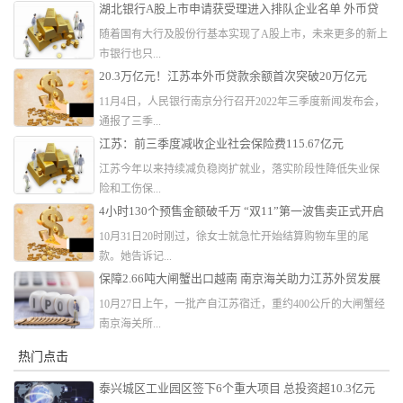
湖北银行A股上市申请获受理进入排队企业名单 外币贷
款总额排名第三
随着国有大行及股份行基本实现了A股上市，未来更多的新上
市银行也只...
20.3万亿元！江苏本外币贷款余额首次突破20万亿元
11月4日，人民银行南京分行召开2022年三季度新闻发布会，
通报了三季...
江苏：前三季度减收企业社会保险费115.67亿元
江苏今年以来持续减负稳岗扩就业，落实阶段性降低失业保
险和工伤保...
4小时130个预售金额破千万 “双11”第一波售卖正式开启
10月31日20时刚过，徐女士就急忙开始结算购物车里的尾
款。她告诉记...
保障2.66吨大闸蟹出口越南 南京海关助力江苏外贸发展
10月27日上午，一批产自江苏宿迁，重约400公斤的大闸蟹经
南京海关所...
热门点击
泰兴城区工业园区签下6个重大项目 总投资超10.3亿元