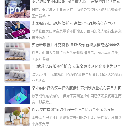
泰兴城区工业园区签下6个重大项目 总投资超10.3亿元
日前，泰兴城区工业园区在上海举办投资环境说明会暨新型
医疗器械(上...
多家银行布局家族信托 打造差异化品牌核心竞争力
随着我国居民财富总量的不断增加，国内的私人银行业务迎
来快速发展...
央行新增抵押补充贷款1543亿元 新增规模或达2000亿
近日，中国人民银行公布的最新数据显示，2022年10月份，
国家开发银...
“宝武系”A股版图将扩容 云海金属将从民企变身为央企
潜伏近4年，宝武系旗下宝钢金属拟再斥资11 1亿元取得镁行
业龙头南...
坚守实体经济筑牢经济底盘！苏州制造业核心竞争力再
跃升
数字或许是枯燥的，但对于苏州这个中国经济发展优等生而
言，却是发...
连云港市首张“同城迁移一件事” 助力企业灵活发展
本来以为把企业迁到赣榆要来回跑办手续、等档案，没想到
来办事大厅...