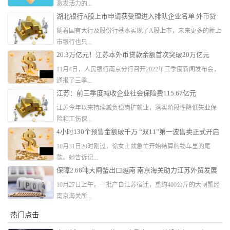
激发活力的...
湖北银行A股上市申请获受理进入排队企业名单 外币贷
款总额排名第三
随着国有大行及股份行基本实现了A股上市，未来更多的新上
市银行也只...
20.3万亿元！江苏本外币贷款余额首次突破20万亿元
11月4日，人民银行南京分行召开2022年三季度新闻发布会，
通报了三季...
江苏：前三季度减收企业社会保险费115.67亿元
江苏今年以来持续减负稳岗扩就业，落实阶段性降低失业保
险和工伤保...
4小时130个预售金额破千万 “双11”第一波售卖正式开启
10月31日20时刚过，徐女士就急忙开始结算购物车里的尾
款。她告诉记...
保障2.66吨大闸蟹出口越南 南京海关助力江苏外贸发展
10月27日上午，一批产自江苏宿迁，重约400公斤的大闸蟹经
南京海关所...
热门点击