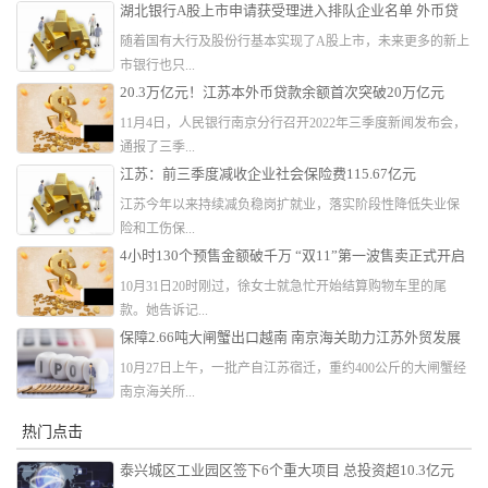
湖北银行A股上市申请获受理进入排队企业名单 外币贷
款总额排名第三
随着国有大行及股份行基本实现了A股上市，未来更多的新上
市银行也只...
20.3万亿元！江苏本外币贷款余额首次突破20万亿元
11月4日，人民银行南京分行召开2022年三季度新闻发布会，
通报了三季...
江苏：前三季度减收企业社会保险费115.67亿元
江苏今年以来持续减负稳岗扩就业，落实阶段性降低失业保
险和工伤保...
4小时130个预售金额破千万 “双11”第一波售卖正式开启
10月31日20时刚过，徐女士就急忙开始结算购物车里的尾
款。她告诉记...
保障2.66吨大闸蟹出口越南 南京海关助力江苏外贸发展
10月27日上午，一批产自江苏宿迁，重约400公斤的大闸蟹经
南京海关所...
热门点击
泰兴城区工业园区签下6个重大项目 总投资超10.3亿元