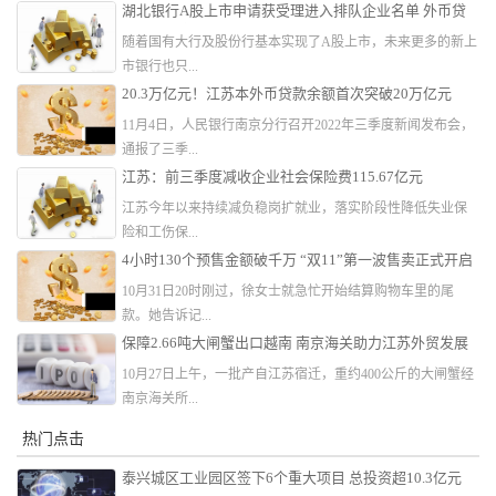
湖北银行A股上市申请获受理进入排队企业名单 外币贷
款总额排名第三
随着国有大行及股份行基本实现了A股上市，未来更多的新上
市银行也只...
20.3万亿元！江苏本外币贷款余额首次突破20万亿元
11月4日，人民银行南京分行召开2022年三季度新闻发布会，
通报了三季...
江苏：前三季度减收企业社会保险费115.67亿元
江苏今年以来持续减负稳岗扩就业，落实阶段性降低失业保
险和工伤保...
4小时130个预售金额破千万 “双11”第一波售卖正式开启
10月31日20时刚过，徐女士就急忙开始结算购物车里的尾
款。她告诉记...
保障2.66吨大闸蟹出口越南 南京海关助力江苏外贸发展
10月27日上午，一批产自江苏宿迁，重约400公斤的大闸蟹经
南京海关所...
热门点击
泰兴城区工业园区签下6个重大项目 总投资超10.3亿元