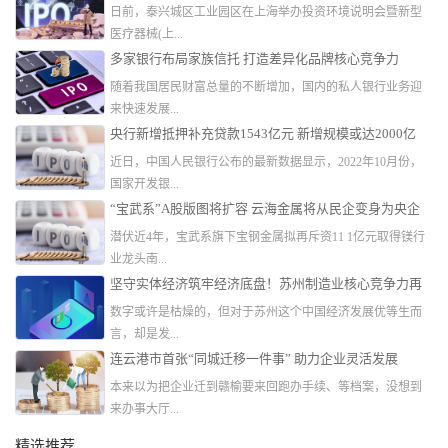
日前，泰兴城区工业园区在上海举办投资环境说明会暨新型
医疗器械(上...
多家银行布局家族信托 打造差异化品牌核心竞争力
随着我国居民财富总量的不断增加，国内的私人银行业务迎
来快速发展...
央行新增抵押补充贷款1543亿元 新增规模或达2000亿
近日，中国人民银行公布的最新数据显示，2022年10月份，
国家开发银...
“宝武系”A股版图将扩容 云海金属将从民企变身为央企
潜伏近4年，宝武系旗下宝钢金属拟再斥资11 1亿元取得镁行
业龙头南...
坚守实体经济筑牢经济底盘！苏州制造业核心竞争力再
跃升
数字或许是枯燥的，但对于苏州这个中国经济发展优等生而
言，却是发...
连云港市首张“同城迁移一件事” 助力企业灵活发展
本来以为把企业迁到赣榆要来回跑办手续、等档案，没想到
来办事大厅...
精选推荐